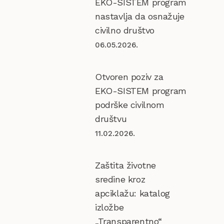
EKO-SISTEM program
nastavlja da osnažuje
civilno društvo
06.05.2026.
Otvoren poziv za
EKO-SISTEM program
podrške civilnom
društvu
11.02.2026.
Zaštita životne
sredine kroz
apciklažu: katalog
izložbe
„Transparentno“