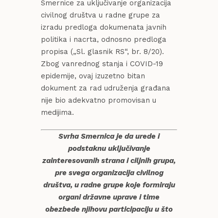
Smernice za uključivanje organizacija
civilnog društva u radne grupe za
izradu predloga dokumenata javnih
politika i nacrta, odnosno predloga
propisa („Sl. glasnik RS“, br. 8/20).
Zbog vanrednog stanja i COVID-19
epidemije, ovaj izuzetno bitan
dokument za rad udruženja građana
nije bio adekvatno promovisan u
medijima.
Svrha Smernica je da urede i
podstaknu uključivanje
zainteresovanih strana i ciljnih grupa,
pre svega organizacija civilnog
društva, u radne grupe koje formiraju
organi državne uprave i time
obezbede njihovu participaciju u što