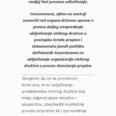
ranijoj fazi procesa odlučivanja.
Istovremeno, njima se nastoji
usmeriti rad organa državne uprave u
pravcu daljeg unapređenja
uključivanja civilnog društva u
postupke izrade propisa i
dokumenata javnih politika
definisanih Smernicama za
uključivanje organizacija civilnog
društva u proces donošenja propisa.
Verujemo da će se primenom
Smernica, kroz uključivanje
predstavnika civilnog društva koji
imaju odgovarajuće iskustvo i
ekspertizu, obezbediti kvalitetniji
proces pripreme ali i sprovođenja