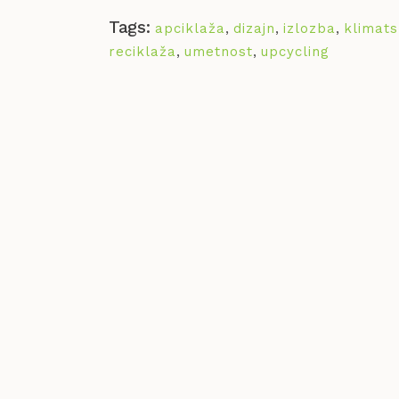
Tags:
apciklaža
,
dizajn
,
izlozba
,
klimat
reciklaža
,
umetnost
,
upcycling