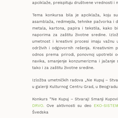
apciklaže, preispituju društvene vrednosti i
Tema konkursa bila je apciklaža, koju su 
asamblaža, redimejda, tehnike pačvorka i dr
metala, kartona, papira i tekstila, kako b
naporima za zaštitu životne sredine. Izl
umetnost i kreativni procesi imaju važnu 
održivih i odgovornih rešenja. Kreativnim 
odnos prema prirodi, ponovnoj upotrebi 
navika, smanjenje konzumerizma i jačanje 
tako i za zaštitu životne sredine.
Izložba umetničkih radova „Ne Kupuj – Stvar
u galeriji Kulturnog Centru Grad, u Beogradu
Konkurs “Ne Kupuj – Stvaraj! Smanji Kupovi
DRVO.
Ove aktivnosti su deo
EKO-SISTE
Švedska