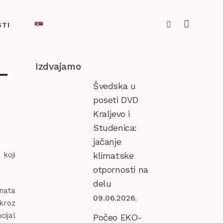
STI
Izdvajamo
–
Švedska u
poseti DVD
Kraljevo i
Studenica:
jačanje
 koji
klimatske
otpornosti na
delu
enata
09.06.2026.
 kroz
cijal
Počeo EKO-