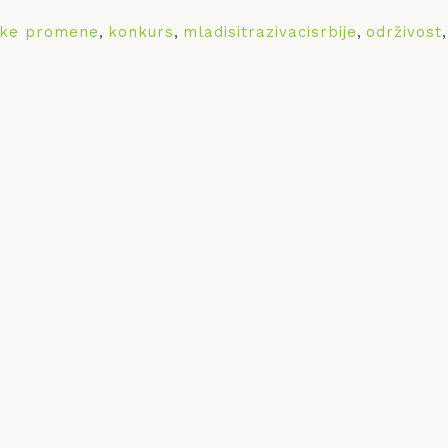
ske promene
,
konkurs
,
mladisitrazivacisrbije
,
održivost
,