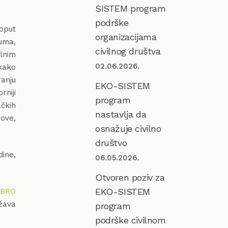
SISTEM program
podrške
oput
organizacijama
juma,
civilnog društva
alnim
02.06.2026.
kako
anju
EKO-SISTEM
rniji
program
čkih
nastavlja da
ove,
osnažuje civilno
društvo
dine,
06.05.2026.
Otvoren poziv za
EKO-SISTEM
BRO
žava
program
podrške civilnom