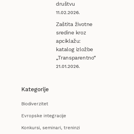
društvu
11.02.2026.
Zaštita životne
sredine kroz
apciklažu:
katalog izložbe
„Transparentno“
21.01.2026.
Kategorije
Biodiverzitet
Evropske integracije
Konkursi, seminari, treninzi