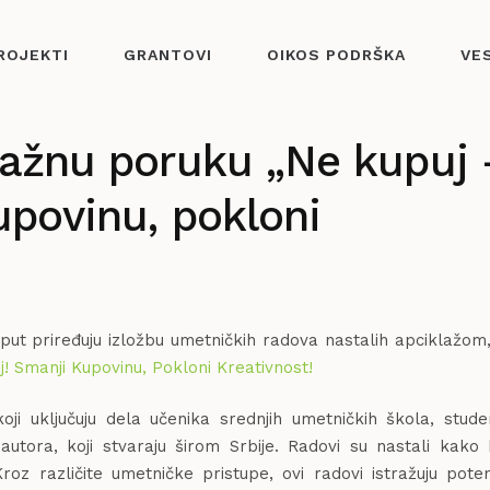
ROJEKTI
GRANTOVI
OIKOS PODRŠKA
VE
nažnu poruku „Ne kupuj 
upovinu, pokloni
put priređuju izložbu umetničkih radova nastalih apciklažom,
! Smanji Kupovinu, Pokloni Kreativnost!
oji uključuju dela učenika srednjih umetničkih škola, stud
 autora, koji stvaraju širom Srbije. Radovi su nastali kako
roz različite umetničke pristupe, ovi radovi istražuju poten