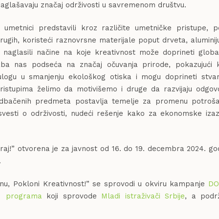
 naglašavaju značaj održivosti u savremenom društvu.
umetnici predstavili kroz različite umetničke pristupe, p
ugih, koristeći raznovrsne materijale poput drveta, alumini
i naglasili načine na koje kreativnost može doprineti glob
ožba nas podseća na značaj očuvanja prirode, pokazujući 
ulogu u smanjenju ekološkog otiska i mogu doprineti stvar
pristupima želimo da motivišemo i druge da razvijaju odgovo
odbačenih predmeta postavlja temelje za promenu potroša
svesti o održivosti, nudeći rešenje kako za ekonomske izaz
aj!” otvorena je za javnost od 16. do 19. decembra 2024. go
.
nu, Pokloni Kreativnost!” se sprovodi u okviru kampanje
DO
M programa
koji sprovode
Mladi istraživači Srbije
, a podr