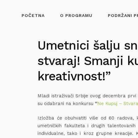
POČETNA
O PROGRAMU
PODRŽANI P
Umetnici šalju s
stvaraj! Smanji k
kreativnost!”
Mladi istraživači Srbije ovog decembra prvi 
su odabrani na konkursu
“
Ne Kupuj – Stvaraj
Izložba će obuhvatiti više od 60 radova, k
umetničkih fakulteta i drugih talentovanih
individualne, tako i kroz grupne kreacije. K