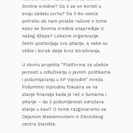
životne sredine? Da li se on koristi u
svoju zadatu svrhu? Da li iko oseća
potrebu da nam polaže račune o tome
kako se životna sredina unapređuje iz
našeg džepa? Lokalne organizacije
često postavljaju ovo pitanje, a neke su
otišle i korak dalje kroz istraživanja.
U okviru projekta “Platforma za učešće
javnosti u odlučivanju o javnim politikama
i pošumljavanju u AP Vojvodini” mreža
Pošumimo Vojvodinu fokusira se na
stanje finansija kada je reč o šumama i
pitanje – da li pošumljenost odražava
stanje u kasi? O tome razgovaramo sa
Dejanom Maksimovićem iz Ekološkog
centra Stanište.