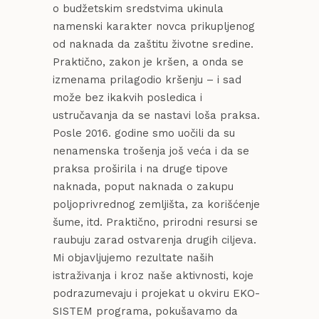
o budžetskim sredstvima ukinula
namenski karakter novca prikupljenog
od naknada da zaštitu životne sredine.
Praktično, zakon je kršen, a onda se
izmenama prilagodio kršenju – i sad
može bez ikakvih posledica i
ustručavanja da se nastavi loša praksa.
Posle 2016. godine smo uočili da su
nenamenska trošenja još veća i da se
praksa proširila i na druge tipove
naknada, poput naknada o zakupu
poljoprivrednog zemljišta, za korišćenje
šume, itd. Praktično, prirodni resursi se
raubuju zarad ostvarenja drugih ciljeva.
Mi objavljujemo rezultate naših
istraživanja i kroz naše aktivnosti, koje
podrazumevaju i projekat u okviru EKO-
SISTEM programa, pokušavamo da