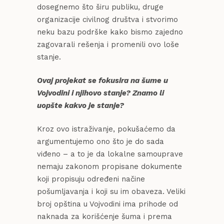
dosegnemo što širu publiku, druge
organizacije civilnog društva i stvorimo
neku bazu podrške kako bismo zajedno
zagovarali rešenja i promenili ovo loše
stanje.
Ovaj projekat se fokusira na šume u
Vojvodini i njihovo stanje? Znamo li
uopšte kakvo je stanje?
Kroz ovo istraživanje, pokušaćemo da
argumentujemo ono što je do sada
viđeno – a to je da lokalne samouprave
nemaju zakonom propisane dokumente
koji propisuju određeni načine
pošumljavanja i koji su im obaveza. Veliki
broj opština u Vojvodini ima prihode od
naknada za korišćenje šuma i prema