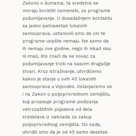
Zakonu o šumama, ta sredstva se
moraju koristiti namenski, za programe
pošumljavanja. U dosadašnjem kontaktu
sa jedno petnaestak lokalnih
samouprava, ustanovili smo da oni te
programe uopšte nemaju. Ne samo da
ih nemaju ove godine, nego ih nikad nisu
ni imali, što znači da se novac za
pošumljavanje troši na sasvim drugačije
stvari. Kroz istraživanje, utvrdićemo
kakvo je stanje u svih 45 lokalnih
samouprava u Vojvodini. Oslanjaćemo se
i na Zakon o poljoprivrednom zemljištu,
koji propisuje programe podizanja
vetrozaštitnih pojaseva od dela
sredstava iz naknada za zakup
poljoprivrednog zemljišta. Do sada,
utvrdili smo da je od 45 samo desetak