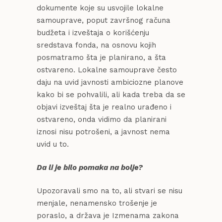
dokumente koje su usvojile lokalne
samouprave, poput završnog računa
budžeta i izveštaja o korišćenju
sredstava fonda, na osnovu kojih
posmatramo šta je planirano, a šta
ostvareno. Lokalne samouprave često
daju na uvid javnosti ambiciozne planove
kako bi se pohvalili, ali kada treba da se
objavi izveštaj šta je realno urađeno i
ostvareno, onda vidimo da planirani
iznosi nisu potrošeni, a javnost nema
uvid u to.
Da li je bilo pomaka na bolje?
Upozoravali smo na to, ali stvari se nisu
menjale, nenamensko trošenje je
poraslo, a država je Izmenama zakona