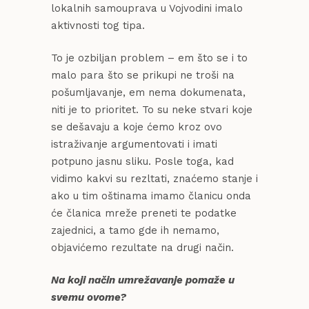
lokalnih samouprava u Vojvodini imalo
aktivnosti tog tipa.
To je ozbiljan problem – em što se i to
malo para što se prikupi ne troši na
pošumljavanje, em nema dokumenata,
niti je to prioritet. To su neke stvari koje
se dešavaju a koje ćemo kroz ovo
istraživanje argumentovati i imati
potpuno jasnu sliku. Posle toga, kad
vidimo kakvi su rezltati, znaćemo stanje i
ako u tim oštinama imamo članicu onda
će članica mreže preneti te podatke
zajednici, a tamo gde ih nemamo,
objavićemo rezultate na drugi način.
Na koji način umrežavanje pomaže u
svemu ovome?