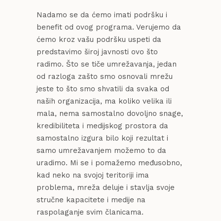
Nadamo se da ćemo imati podršku i
benefit od ovog programa. Verujemo da
ćemo kroz vašu podršku uspeti da
predstavimo široj javnosti ovo što
radimo. Što se tiče umrežavanja, jedan
od razloga zašto smo osnovali mrežu
jeste to što smo shvatili da svaka od
naših organizacija, ma koliko velika ili
mala, nema samostalno dovoljno snage,
kredibiliteta i medijskog prostora da
samostalno izgura bilo koji rezultat i
samo umrežavanjem možemo to da
uradimo. Mi se i pomažemo međusobno,
kad neko na svojoj teritoriji ima
problema, mreža deluje i stavlja svoje
stručne kapacitete i medije na
raspolaganje svim članicama.