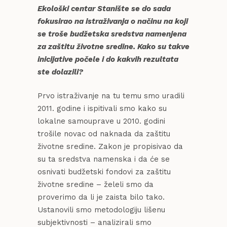
Ekološki centar Stanište se do sada
fokusirao na istraživanja o načinu na koji
se troše budžetska sredstva namenjena
za zaštitu životne sredine. Kako su takve
inicijative počele i do kakvih rezultata
ste dolazili?
Prvo istraživanje na tu temu smo uradili
2011. godine i ispitivali smo kako su
lokalne samouprave u 2010. godini
trošile novac od naknada da zaštitu
životne sredine. Zakon je propisivao da
su ta sredstva namenska i da će se
osnivati budžetski fondovi za zaštitu
životne sredine – želeli smo da
proverimo da li je zaista bilo tako.
Ustanovili smo metodologiju lišenu
subjektivnosti – analizirali smo