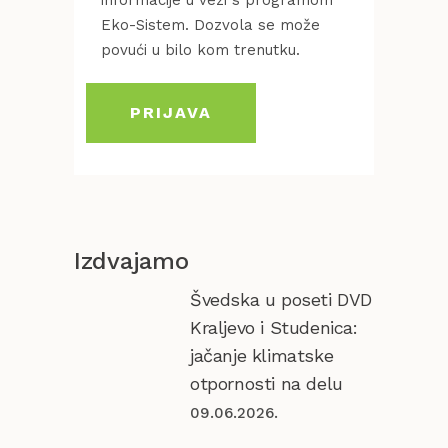
informacije u vezi s programom
Eko-Sistem. Dozvola se može
povući u bilo kom trenutku.
Izdvajamo
Švedska u poseti DVD
Kraljevo i Studenica:
jačanje klimatske
otpornosti na delu
09.06.2026.