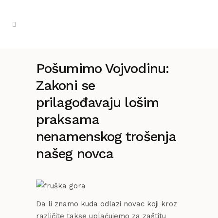
Pošumimo Vojvodinu:
Zakoni se
prilagođavaju lošim
praksama
nenamenskog trošenja
našeg novca
Da li znamo kuda odlazi novac koji kroz
različite takse uplaćujemo za zaštitu