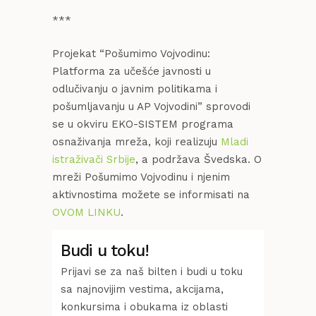
***
Projekat “Pošumimo Vojvodinu:
Platforma za učešće javnosti u
odlučivanju o javnim politikama i
pošumljavanju u AP Vojvodini” sprovodi
se u okviru EKO-SISTEM programa
osnaživanja mreža, koji realizuju
Mladi
istraživači Srbije
, a podržava Švedska. O
mreži Pošumimo Vojvodinu i njenim
aktivnostima možete se informisati na
OVOM LINKU
.
Budi u toku!
Prijavi se za naš bilten i budi u toku
sa najnovijim vestima, akcijama,
konkursima i obukama iz oblasti