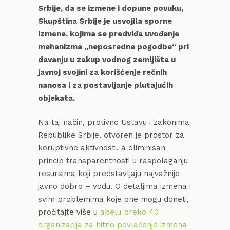
Srbije, da se izmene i dopune povuku,
Skupština Srbije je usvojila sporne
izmene, kojima se predviđa uvođenje
mehanizma „neposredne pogodbe“ pri
davanju u zakup vodnog zemljišta u
javnoj svojini za korišćenje rečnih
nanosa i za postavljanje plutajućih
objekata.
Na taj način, protivno Ustavu i zakonima
Republike Srbije, otvoren je prostor za
koruptivne aktivnosti, a eliminisan
princip transparentnosti u raspolaganju
resursima koji predstavljaju najvažnije
javno dobro – vodu. O detaljima izmena i
svim problemima koje one mogu doneti,
pročitajte više u
apelu preko 40
organizacija za hitno povlačenje izmena