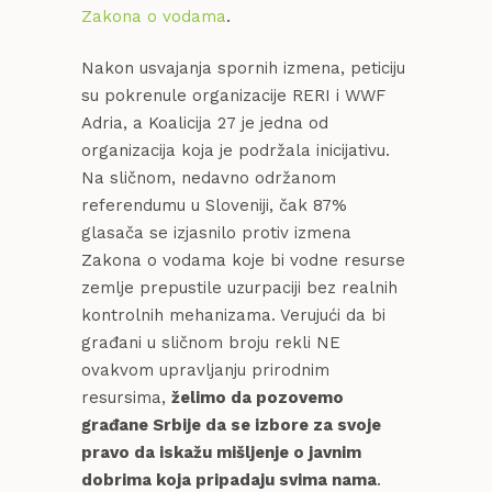
Zakona o vodama
.
Nakon usvajanja spornih izmena, peticiju
su pokrenule organizacije RERI i WWF
Adria, a Koalicija 27 je jedna od
organizacija koja je podržala inicijativu.
Na sličnom, nedavno održanom
referendumu u Sloveniji, čak 87%
glasača se izjasnilo protiv izmena
Zakona o vodama koje bi vodne resurse
zemlje prepustile uzurpaciji bez realnih
kontrolnih mehanizama. Verujući da bi
građani u sličnom broju rekli NE
ovakvom upravljanju prirodnim
resursima,
želimo da pozovemo
građane Srbije da se izbore za svoje
pravo da iskažu mišljenje o javnim
dobrima koja pripadaju svima nama
.