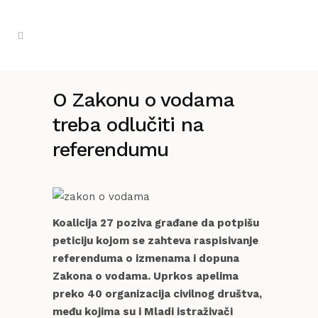
O Zakonu o vodama
treba odlučiti na
referendumu
Koalicija 27 poziva građane da potpišu
peticiju kojom se zahteva raspisivanje
referenduma o izmenama i dopuna
Zakona o vodama. Uprkos apelima
preko 40 organizacija civilnog društva,
među kojima su i Mladi istraživači