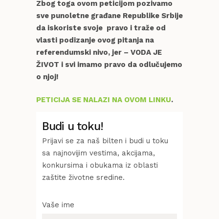
Zbog toga ovom peticijom pozivamo
sve punoletne građane Republike Srbije
da iskoriste svoje pravo i traže od
vlasti podizanje ovog pitanja na
referendumski nivo, jer – VODA JE
ŽIVOT i svi imamo pravo da odlučujemo
o njoj!
PETICIJA SE NALAZI NA OVOM LINKU
.
Budi u toku!
Prijavi se za naš bilten i budi u toku
sa najnovijim vestima, akcijama,
konkursima i obukama iz oblasti
zaštite životne sredine.
Vaše ime