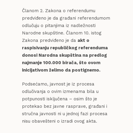
Članom 2. Zakona o referendumu
predviđeno je da građani referendumom
odlučuju o pitanjima iz nadležnosti
Narodne skupštine. Članom 10. istog
Zakona predviđeno je da
akt o
raspisivanju republičkog referenduma
donosi Narodna skupština na predlog
najmanje 100.000 birača, što ovom
inicijativom želimo da postignemo.
Podsećamo, javnost je iz procesa
odlučivanja o ovim izmenama bila u
potpunosti isključena – osim što je
protekao bez javne rasprave, građani i
stručna javnosti ni u jednoj fazi procesa
nisu obavešteni o izradi ovog akta.