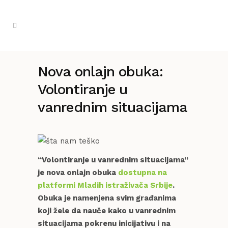
Nova onlajn obuka:
Volontiranje u
vanrednim situacijama
“Volontiranje u vanrednim situacijama”
je nova onlajn obuka
dostupna na
platformi Mladih istraživača Srbije
.
Obuka je namenjena svim građanima
koji žele da nauče kako u vanrednim
situacijama pokrenu inicijativu i na