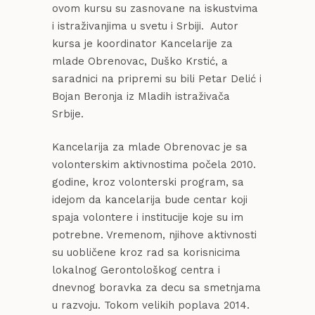
ovom kursu su zasnovane na iskustvima
i istraživanjima u svetu i Srbiji. Autor
kursa je koordinator Kancelarije za
mlade Obrenovac, Duško Krstić, a
saradnici na pripremi su bili Petar Delić i
Bojan Beronja iz Mladih istraživača
Srbije.
Kancelarija za mlade Obrenovac je sa
volonterskim aktivnostima počela 2010.
godine, kroz volonterski program, sa
idejom da kancelarija bude centar koji
spaja volontere i institucije koje su im
potrebne. Vremenom, njihove aktivnosti
su uobličene kroz rad sa korisnicima
lokalnog Gerontološkog centra i
dnevnog boravka za decu sa smetnjama
u razvoju. Tokom velikih poplava 2014.