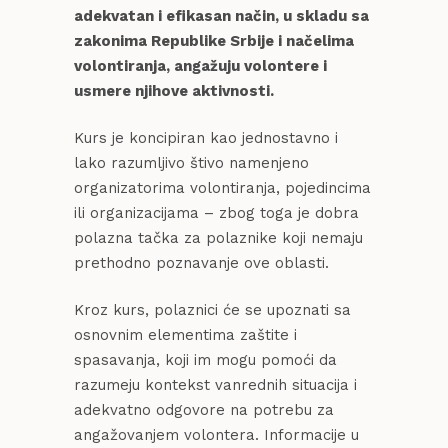
adekvatan i efikasan način, u skladu sa
zakonima Republike Srbije i načelima
volontiranja, angažuju volontere i
usmere njihove aktivnosti.
Kurs je koncipiran kao jednostavno i
lako razumljivo štivo namenjeno
organizatorima volontiranja, pojedincima
ili organizacijama – zbog toga je dobra
polazna tačka za polaznike koji nemaju
prethodno poznavanje ove oblasti.
Kroz kurs, polaznici će se upoznati sa
osnovnim elementima zaštite i
spasavanja, koji im mogu pomoći da
razumeju kontekst vanrednih situacija i
adekvatno odgovore na potrebu za
angažovanjem volontera. Informacije u