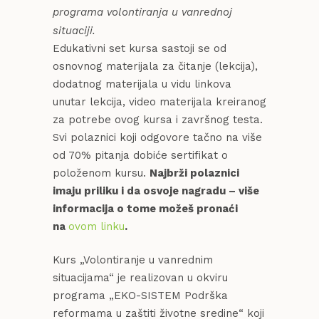
programa volontiranja u vanrednoj
situaciji.
Edukativni set kursa sastoji se od
osnovnog materijala za čitanje (lekcija),
dodatnog materijala u vidu linkova
unutar lekcija, video materijala kreiranog
za potrebe ovog kursa i završnog testa.
Svi polaznici koji odgovore tačno na više
od 70% pitanja dobiće sertifikat o
položenom kursu.
Najbrži polaznici
imaju priliku i da osvoje nagradu – više
informacija o tome možeš pronaći
na
ovom linku
.
Kurs „Volontiranje u vanrednim
situacijama“ je realizovan u okviru
programa „EKO-SISTEM Podrška
reformama u zaštiti životne sredine“ koji