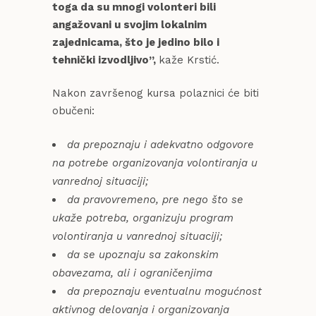
toga da su mnogi volonteri bili
angažovani u svojim lokalnim
zajednicama, što je jedino bilo i
tehnički izvodljivo”,
kaže Krstić.
Nakon završenog kursa polaznici će biti
obučeni:
da prepoznaju i adekvatno odgovore
na potrebe organizovanja volontiranja u
vanrednoj situaciji;
da pravovremeno, pre nego što se
ukaže potreba, organizuju program
volontiranja u vanrednoj situaciji;
da se upoznaju sa zakonskim
obavezama, ali i ograničenjima
da prepoznaju eventualnu mogućnost
aktivnog delovanja i organizovanja