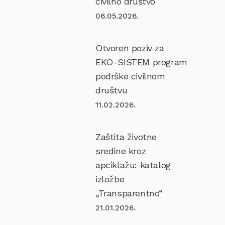
civilno društvo
06.05.2026.
Otvoren poziv za
EKO-SISTEM program
podrške civilnom
društvu
11.02.2026.
Zaštita životne
sredine kroz
apciklažu: katalog
izložbe
„Transparentno“
21.01.2026.