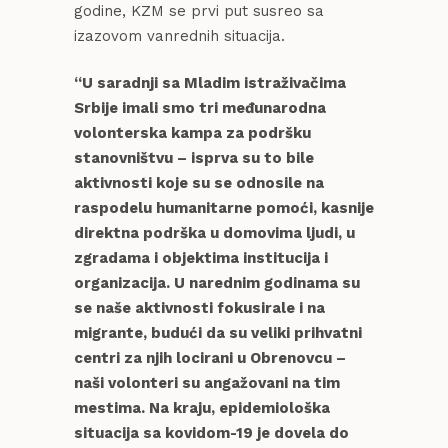
godine, KZM se prvi put susreo sa
izazovom vanrednih situacija.
“U saradnji sa Mladim istraživačima
Srbije imali smo tri međunarodna
volonterska kampa za podršku
stanovništvu – isprva su to bile
aktivnosti koje su se odnosile na
raspodelu humanitarne pomoći, kasnije
direktna podrška u domovima ljudi, u
zgradama i objektima institucija i
organizacija. U narednim godinama su
se naše aktivnosti fokusirale i na
migrante, budući da su veliki prihvatni
centri za njih locirani u Obrenovcu –
naši volonteri su angažovani na tim
mestima. Na kraju, epidemiološka
situacija sa kovidom-19 je dovela do